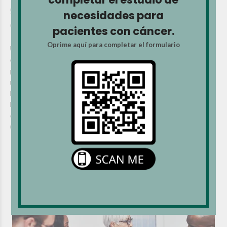
graves de la quimioterapia con 5-FU y
necesidades para
capecitabina
pacientes con cáncer.
Oprime aquí para completar el formulario
Un pequeño número de personas tratadas con los medicamentos de
quimioterapia 5-FU (5-fluorouracilo) o capecitabina (Xeloda) puede
presentar efectos secundarios graves o incluso potencialmente
mortales, porque su cuerpo descompone el medicamento más
lentamente de lo normal. Una prueba genética llamada prueba de
DPYD puede ayudar a identificar a las personas con mayor riesgo de
efectos secundarios graves antes de comenzar el tratamiento.
(Publicado el 2/11/26)
Leer más