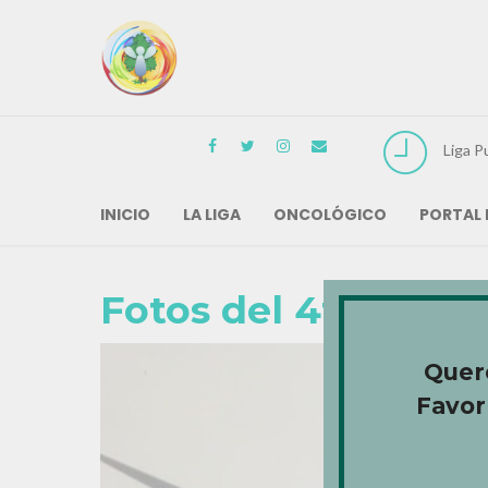
Liga P
INICIO
LA LIGA
ONCOLÓGICO
PORTAL 
Fotos del 4to Día: 
Quere
Favor