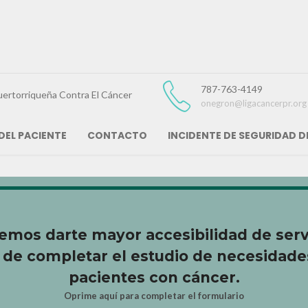
787-763-4149
uertorriqueña Contra El Cáncer
onegron@ligacancerpr.org
DEL PACIENTE
CONTACTO
INCIDENTE DE SEGURIDAD 
Da Vida
mos darte mayor accesibilidad de serv
 de completar el estudio de necesidade
pacientes con cáncer.
Oprime aquí para completar el formulario