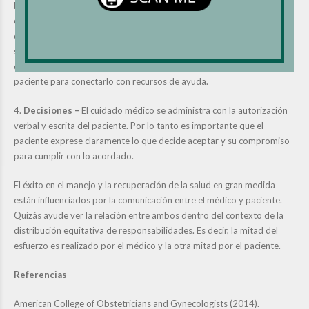
barreras, como por ejemplo, falta de transportación, problemas de
cuido de familiares y limitaciones económicas, permite al médico
explorar opciones y determinar si es bueno referir al paciente al
servicio de Trabajo Social o Navegación de Pacientes. Entre otras
cosas este servicio ayuda a evaluar el trasfondo socio-económico del
paciente para conectarlo con recursos de ayuda.
4.
Decisiones –
El cuidado médico se administra con la autorización
verbal y escrita del paciente. Por lo tanto es importante que el
paciente exprese claramente lo que decide aceptar y su compromiso
para cumplir con lo acordado.
El éxito en el manejo y la recuperación de la salud en gran medida
están influenciados por la comunicación entre el médico y paciente.
Quizás ayude ver la relación entre ambos dentro del contexto de la
distribución equitativa de responsabilidades. Es decir, la mitad del
esfuerzo es realizado por el médico y la otra mitad por el paciente.
Referencias
American College of Obstetricians and Gynecologists (2014).