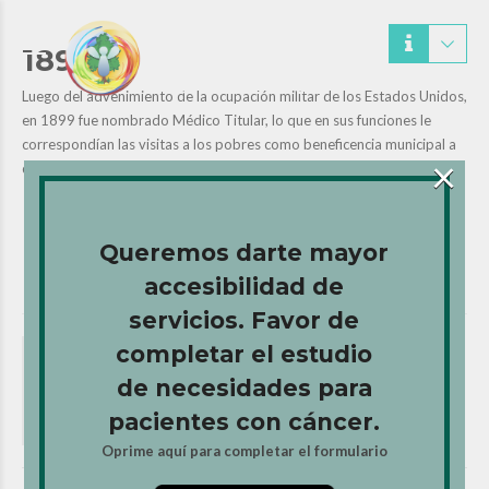
1899
Luego del advenimiento de la ocupación militar de los Estados Unidos,
en 1899 fue nombrado Médico Titular, lo que en sus funciones le
correspondían las visitas a los pobres como beneficencia municipal a
×
domicilio.
Queremos darte mayor
accesibilidad de
servicios. Favor de
completar el estudio
PREVIOUS
de necesidades para
1897
pacientes con cáncer.
Oprime aquí para completar el formulario