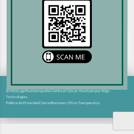
NEXT
1900
© 2026 Liga Puertorriqueña Contra el Cáncer. Diseñado por
Wigo
Technologies
.
Política de Privacidad
|
Acreditaciones
|
Price Transparency