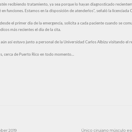
estén recibiendo tratamiento, ya sea porque lo hayan diagnosticado recientem
é en funciones. Estamos en la disposición de atenderlos”, señaló la licenciada
esde el primer día de la emergencia, solicita a cada paciente cuando se comu
dicos más recientes el día de la cita.
ún así estuvo junto a personal de la Universidad Carlos Albizu visitando el r
ras, cerca de Puerto Rico en todo momento…
ober 2019
Único cirujano músculo es