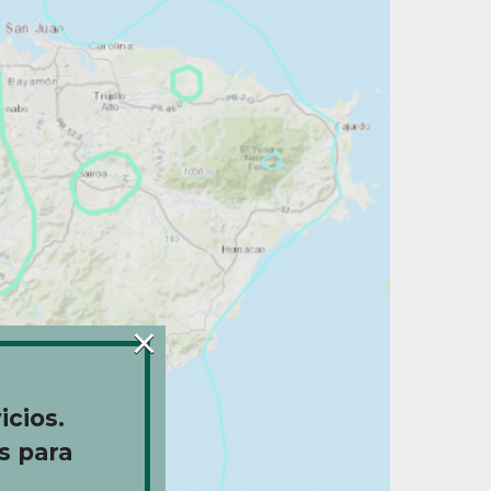
×
icios.
s para