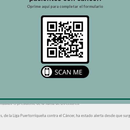
Oprime aquí para completar el formulario
s hizo un llamamiento urgente, por medio del presidente de la Junta de Direc
smos que han sacudido a Puerto Rico- a comunicarse de inmediato para recibi
e vamos a prestar servicios a todo aquel paciente de cáncer que no haya po
osotros para hacer los arreglos de su traslado para estar seguros de que recib
s con cáncer de la zona suroeste, no únicamente a los que se atienden comúnm
nto pueden comunicarse las 24 horas del día, al teléfono 787 664-7558 (Super
ualizó el presidente de la Junta de Directores.
, de la Liga Puertorriqueña contra el Cáncer, ha estado alerta desde que surgi