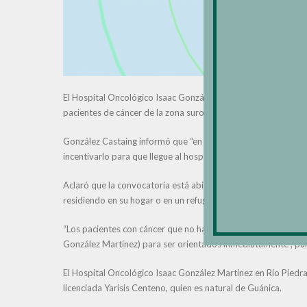
El Hospital Oncológico Isaac González Martínez en Río Piedra
pacientes de cáncer de la zona suroeste -afectada por los si
González Castaing informó que “en el Hospital Oncológico l
incentivarlo para que llegue al hospital o se comunique con n
Aclaró que la convocatoria está abierta a todos los paciente
residiendo en su hogar o en un refugio.
“Los pacientes con cáncer que no hayan recibido su tratamie
González Martínez) para ser orientados inmediatamente”, punt
El Hospital Oncológico Isaac González Martínez en Río Piedras
licenciada Yarisis Centeno, quien es natural de Guánica.