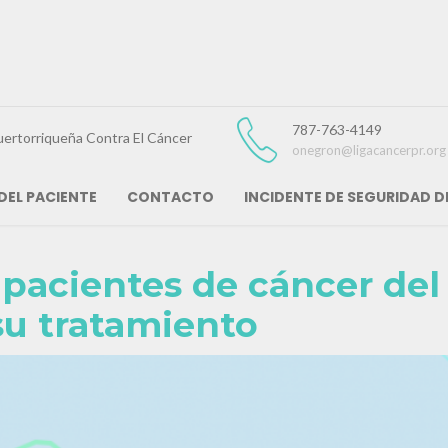
787-763-4149
uertorriqueña Contra El Cáncer
onegron@ligacancerpr.org
DEL PACIENTE
CONTACTO
INCIDENTE DE SEGURIDAD 
pacientes de cáncer del
su tratamiento