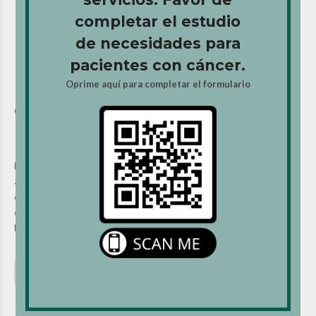
de cáncer suele ser una cirugía más heroica,
completar el estudio
más grande, más compleja”,
de necesidades para
precisó Bibiloni.
pacientes con cáncer.
Oprime aquí para completar el formulario
Comprometido con la formación de
nuevos profesionales
Por más de tres décadas,
el Dr. Bibiloni se ha encargado de formar
a todos los ortopedas puertorriqueños
en esta importante área
de la medicina. Su objetivo, incentivar a los doctores para que se
especialicen en la rama musculoesquelética. Dentro de poco, esto se
logrará gracias a la mentoría que él lleva a cabo.
“Ahora mismo tenemos dos -especialistas en
formación-. Uno que se gradúa dentro de dos
años y otro que se gradúa dentro de tres años.