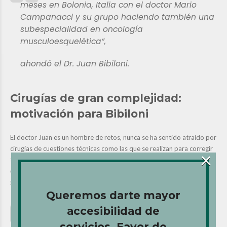
meses en Bolonia, Italia con el doctor Mario
Campanacci y su grupo haciendo también una
subespecialidad en oncología
musculoesquelética”,
ahondó el
Dr. Juan Bibiloni.
Cirugías de gran complejidad:
motivación para Bibiloni
El doctor Juan es un hombre de retos, nunca se ha sentido atraído por
cirugías de cuestiones técnicas como las que se realizan para corregir
×
trastornos en las manos. Por el contrario, las intervenciones
quirúrgicas que demanden gran complejidad son uno de sus mayores
gustos.
Queremos darte mayor
accesibilidad de
“Siempre me han gustado las cirugías más
grandes, más heroicas. Por decir algo la cirugía
servicios. Favor de